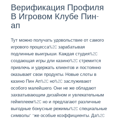
Верификация Профиля
В Игровом Клубе Пин-
ап
Тут можно получать удовольствие от самого
игрового процесса%2C зарабатывая
подлинные выигрыши. Каждая студия%2C
создающая игры дли казино%2C стремится
привлечь и удержать клиентов и постоянно
оказывает свои продукты. Новые слоты в
казино Пин Ап%2C но%2C заслуживают
особого малейшего. Они не же обладают
захватывающим дизайном и увлекательным
геймплеем%2C но и предлагают различные
выгодные бонусные режимы%2C специальные
символы” “же особые коэффициенты. Да%2C