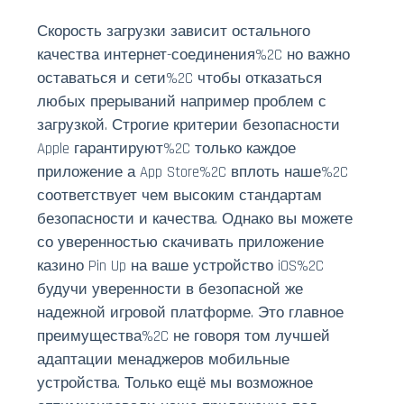
Скорость загрузки зависит остального
качества интернет-соединения%2C но важно
оставаться и сети%2C чтобы отказаться
любых прерываний например проблем с
загрузкой. Строгие критерии безопасности
Apple гарантируют%2C только каждое
приложение а App Store%2C вплоть наше%2C
соответствует чем высоким стандартам
безопасности и качества. Однако вы можете
со уверенностью скачивать приложение
казино Pin Up на ваше устройство iOS%2C
будучи уверенности в безопасной же
надежной игровой платформе. Это главное
преимущества%2C не говоря том лучшей
адаптации менаджеров мобильные
устройства. Только ещё мы возможное