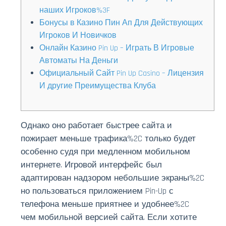
наших Игроков%3F
Бонусы в Казино Пин Ап Для Действующих
Игроков И Новичков
Онлайн Казино Pin Up – Играть В Игровые
Автоматы На Деньги
Официальный Сайт Pin Up Casino – Лицензия
И другие Преимущества Клуба
Однако оно работает быстрее сайта и
пожирает меньше трафика%2C только будет
особенно судя при медленном мобильном
интернете. Игровой интерфейс был
адаптирован надзором небольшие экраны%2C
но пользоваться приложением Pin-Up с
телефона меньше приятнее и удобнее%2C
чем мобильной версией сайта. Если хотите