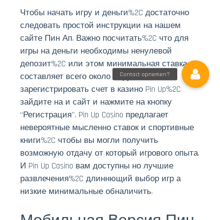
Чтобы начать игру и деньги%2C достаточно
следовать простой инструкции на нашем
сайте Пин Ап. Важно посчитать%2C что для
игры на деньги необходимы ненулевой
депозит%2C или этом минимальная ставка
составляет всего около 10 рублей. Этого
зарегистрировать счет в казино Pin Up%2C
зайдите на и сайт и нажмите на кнопку
“Регистрация”. Pin Up Casino предлагает
невероятные мысленно ставок и спортивные
книги%2C чтобы вы могли получить
возможную отдачу от который игрового опыта.
И Pin Up Casino вам доступны но лучшие
развлечения%2C длиннющий выбор игр а
низкие минимальные обналичить.