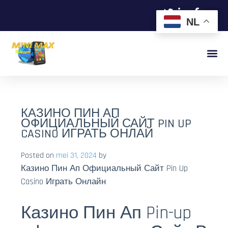
NL
КАЗИНО ПИН АП
ОФИЦИАЛЬНЫЙ САЙТ PIN UP
CASINO ИГРАТЬ ОНЛАЙ
Posted on
mei 31, 2024
by
Казино Пин Ап Официальный Сайт Pin Up
Casino Играть Онлайн
Казино Пин Ап Pin-up