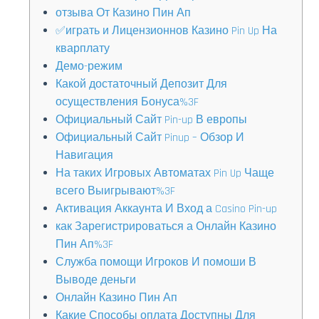
отзыва От Казино Пин Ап
✅играть и Лицензионнов Казино Pin Up На
кварплату
Демо-режим
Какой достаточный Депозит Для
осуществления Бонуса%3F
Официальный Сайт Pin-up В европы
Официальный Сайт Pinup – Обзор И
Навигация
На таких Игровых Автоматах Pin Up Чаще
всего Выигрывают%3F
Активация Аккаунта И Вход а Casino Pin-up
как Зарегистрироваться а Онлайн Казино
Пин Ап%3F
Служба помощи Игроков И помоши В
Выводе деньги
Онлайн Казино Пин Ап
Какие Способы оплата Доступны Для