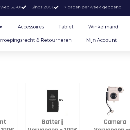
eweg 58-01
Sinds 2006
7 dagen per week geopend
Accessoires
Tablet
Winkelmand
rroepingsrecht & Retourneren
Mijn Account
nt
Batterij
Camera