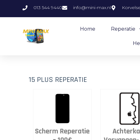
013 544 9440
info@mini-max.nl
Korvels
Home
Reperatie
He
15 PLUS REPERATIE
Scherm Reperatie
Achterka