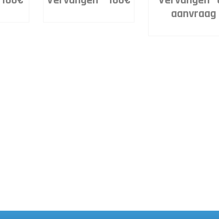
 100€
Vervangen – 100€
Vervangen –
aanvraag