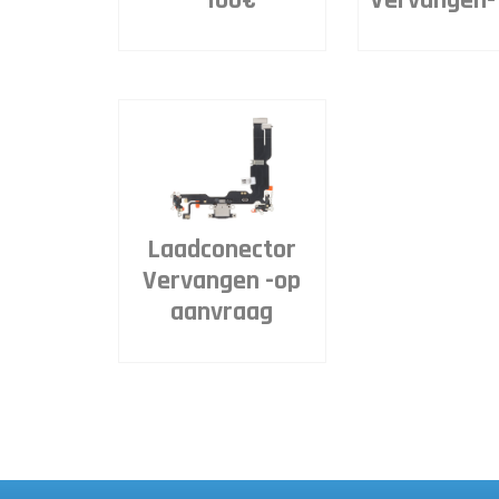
– 100€
Vervangen-
Laadconector
Vervangen -op
aanvraag