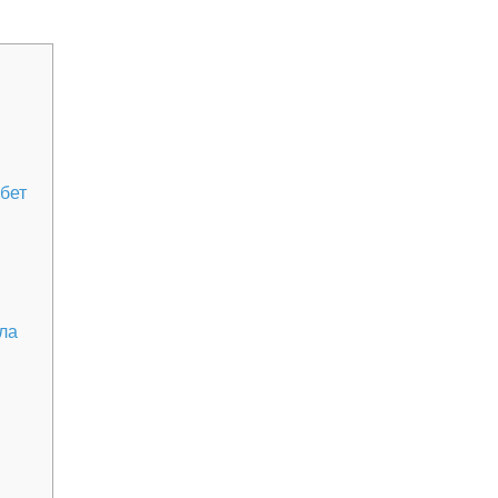
бет
ала