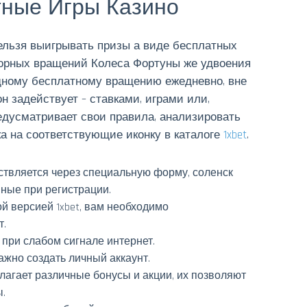
ные Игры Казино
й нельзя выигрывать призы а виде бесплатных
вторных вращений Колеса Фортуны же удвоения
одному бесплатному вращению ежедневно, вне
н задействует – ставками, играми или,
едусматривает свои правила, анализировать
а на соответствующие иконку в каталоге
1xbet
.
ствляется через специальную форму, соленск
нные при регистрации.
й версией 1xbet, вам необходимо
т.
при слабом сигнале интернет.
ажно создать личный аккаунт.
лагает различные бонусы и акции, их позволяют
.