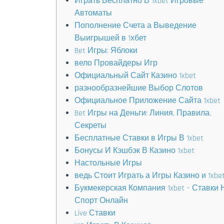
Играть Бесплатно В 1xbet Игровые
Автоматы
Пополнение Счета а Выведение
Выигрышей в 1хбет
Bet Игры: Яблоки
вело Провайдеры Игр
Официальный Сайт Казино 1xbet
разнообразнейшие Выбор Слотов
Официальное Приложение Сайта 1xbet
Bet Игры на Деньги: Линия, Правила,
Секреты
Бесплатные Ставки в Игры В 1xbet
Бонусы И Кэшбэк В Казино 1xbet
Настольные Игры
ведь Стоит Играть а Игры Казино и 1xbe
Букмекерская Компания 1xbet – Ставки 
Спорт Онлайн
Live Ставки