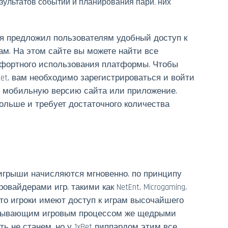
зультатов событий и планирования пари, них
я предложил пользователям удобный доступ к
ам. На этом сайте вы можете найти все
фортного использования платформы. Чтобы
et, вам необходимо зарегистрироваться и войти
ло мобильную версию сайта или приложение.
дольше и требует достаточного количества
ыигрыши начисляются мгновенно, по принципу
вайдерами игр, такими как NetEnt, Microgaming,
т, что игроки имеют доступ к играм высочайшего
ватывающим игровым процессом же щедрыми
ь не станем, но у 1xBet пиппардом этим все