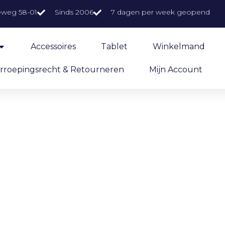
eweg 58-01
Sinds 2006
7 dagen per week geopend
Accessoires
Tablet
Winkelmand
rroepingsrecht & Retourneren
Mijn Account