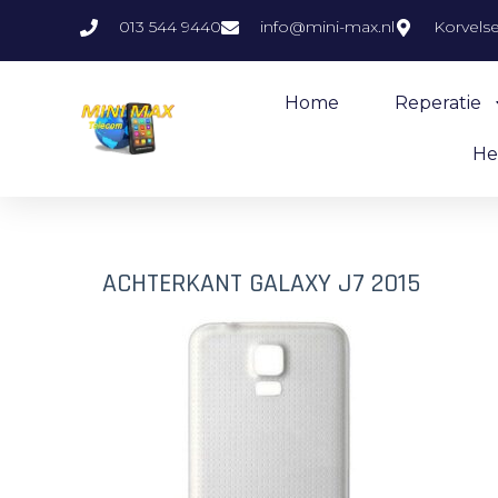
013 544 9440
info@mini-max.nl
Korvels
Home
Reperatie
He
ACHTERKANT GALAXY J7 2015