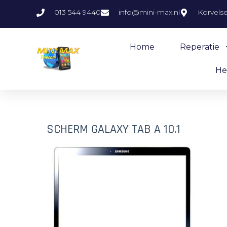
013 544 9440
info@mini-max.nl
Korvels
Home
Reperatie
He
SCHERM GALAXY TAB A 10.1