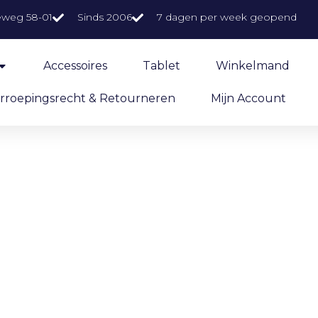
eweg 58-01
Sinds 2006
7 dagen per week geopend
Accessoires
Tablet
Winkelmand
rroepingsrecht & Retourneren
Mijn Account