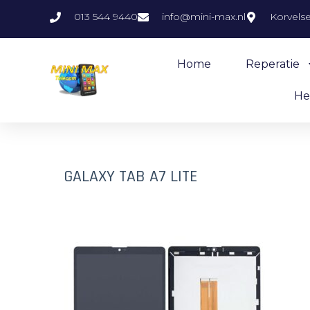
013 544 9440
info@mini-max.nl
Korvels
Home
Reperatie
He
GALAXY TAB A7 LITE