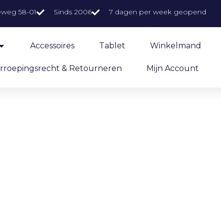
eweg 58-01
Sinds 2006
7 dagen per week geopend
Accessoires
Tablet
Winkelmand
rroepingsrecht & Retourneren
Mijn Account