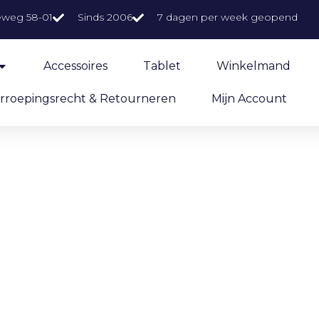
eweg 58-01
Sinds 2006
7 dagen per week geopend
Accessoires
Tablet
Winkelmand
rroepingsrecht & Retourneren
Mijn Account