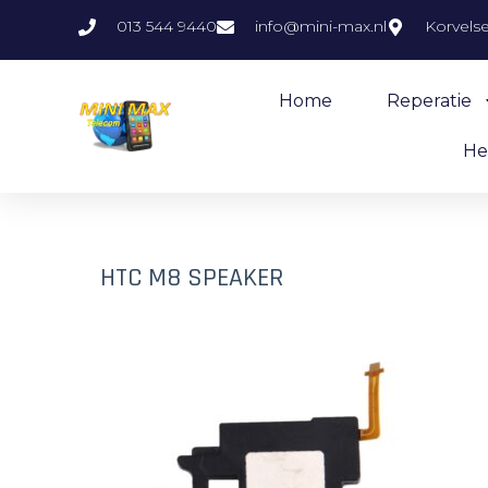
013 544 9440
info@mini-max.nl
Korvels
Home
Reperatie
He
HTC M8 SPEAKER