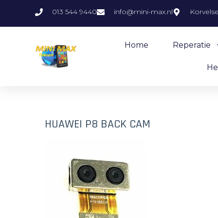
013 544 9440
info@mini-max.nl
Korvels
Home
Reperatie
He
HUAWEI P8 BACK CAM