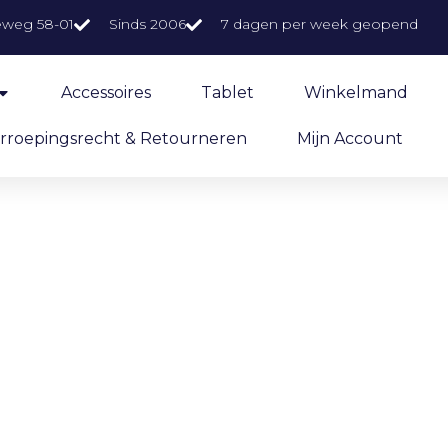
eweg 58-01
Sinds 2006
7 dagen per week geopend
Accessoires
Tablet
Winkelmand
rroepingsrecht & Retourneren
Mijn Account