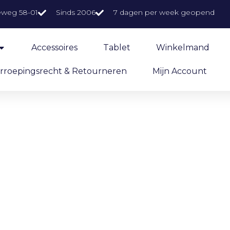
eweg 58-01
Sinds 2006
7 dagen per week geopend
Accessoires
Tablet
Winkelmand
rroepingsrecht & Retourneren
Mijn Account