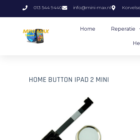
013 544 9440
info@mini-max.nl
Korvels
Home
Reperatie
He
HOME BUTTON IPAD 2 MINI