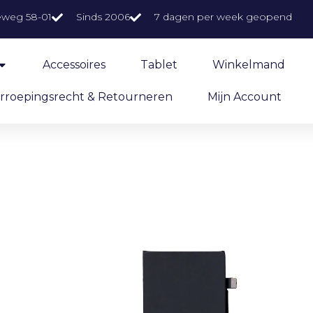
eweg 58-01
Sinds 2006
7 dagen per week geopend
Accessoires
Tablet
Winkelmand
rroepingsrecht & Retourneren
Mijn Account