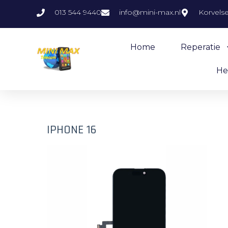
013 544 9440
info@mini-max.nl
Korvels
Home
Reperatie
He
IPHONE 16