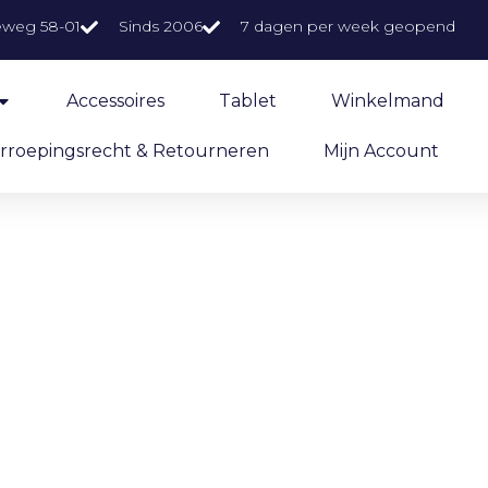
eweg 58-01
Sinds 2006
7 dagen per week geopend
Accessoires
Tablet
Winkelmand
rroepingsrecht & Retourneren
Mijn Account