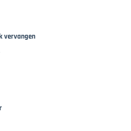
jk vervangen
.
r