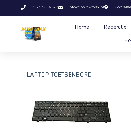
013 544 9440
info@mini-max.nl
Korvels
Home
Reperatie
He
LAPTOP TOETSENBORD