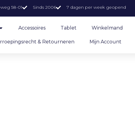
eweg 58-01
Sinds 2006
7 dagen per week geopend
Accessoires
Tablet
Winkelmand
rroepingsrecht & Retourneren
Mijn Account