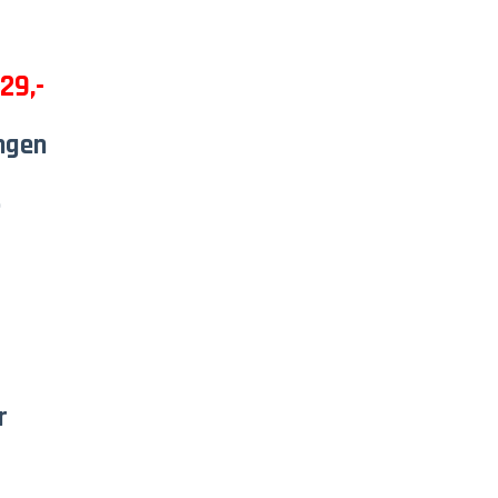
29,-
ngen
.
r