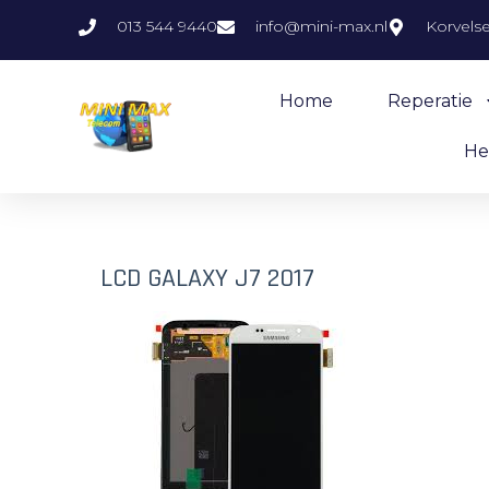
013 544 9440
info@mini-max.nl
Korvels
Home
Reperatie
He
LCD GALAXY J7 2017