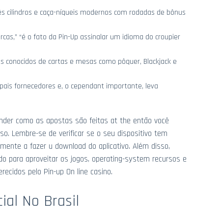
rês cilindros e caça-níqueis modernos com rodadas de bônus
as,” “é o fato da Pin-Up assinalar um idioma do croupier
os conocidos de cartas e mesas como pôquer, Blackjack e
ais fornecedores e, o cependant importante, leva
nder como as apostas são feitas at the então você
o. Lembre-se de verificar se o seu dispositivo tem
ente a fazer u download do aplicativo. Além disso,
o para aproveitar os jogos, operating-system recursos e
recidos pelo Pin-up On line casino.
ial No Brasil