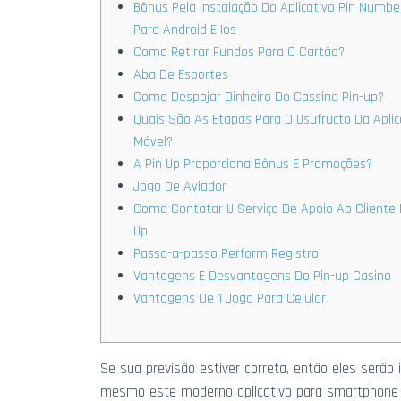
Bônus Pela Instalação Do Aplicativo Pin Numbe
Para Android E Ios
Como Retirar Fundos Para O Cartão?
Aba De Esportes
Como Despojar Dinheiro Do Cassino Pin-up?
Quais São As Etapas Para O Usufructo Da Apli
Móvel?
A Pin Up Proporciona Bônus E Promoções?
Jogo De Aviador
Como Contatar U Serviço De Apoio Ao Cliente 
Up
Passo-a-passo Perform Registro
Vantagens E Desvantagens Do Pin-up Casino
Vantagens De 1 Jogo Para Celular
Se sua previsão estiver correta, então eles serã
mesmo este moderno aplicativo para smartphone a