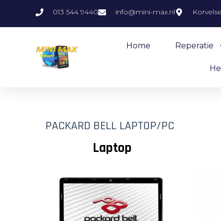
013 544 9440
info@mini-max.nl
Korvels
Home
Reperatie
He
PACKARD BELL LAPTOP/PC
Laptop De