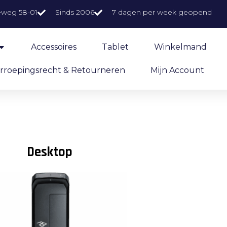
eweg 58-01
Sinds 2006
7 dagen per week geopend
Accessoires
Tablet
Winkelmand
rroepingsrecht & Retourneren
Mijn Account
sktop