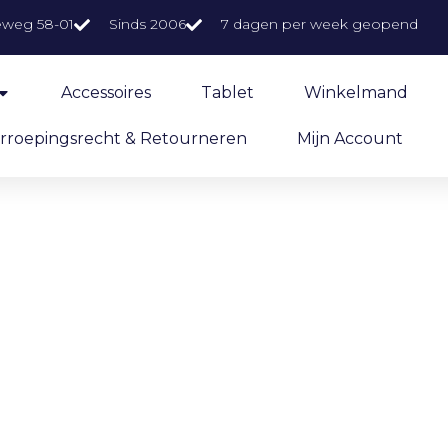
eweg 58-01
Sinds 2006
7 dagen per week geopend
Accessoires
Tablet
Winkelmand
rroepingsrecht & Retourneren
Mijn Account