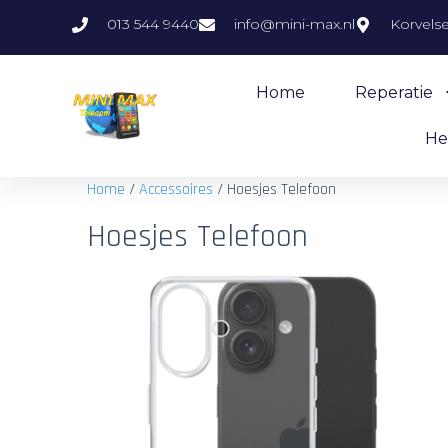
013 544 9440
info@mini-max.nl
Korvels
Home
Reperatie
He
Home
/
Accessoires
/ Hoesjes Telefoon
Hoesjes Telefoon