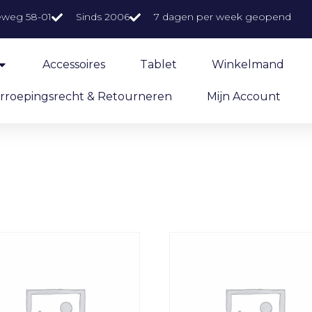
eweg 58-01
Sinds 2006
7 dagen per week geopend
Accessoires
Tablet
Winkelmand
rroepingsrecht & Retourneren
Mijn Account