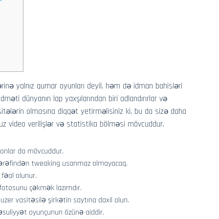
rinə yalnız qumar oyunları deyil, həm də idman bahisləri
dməti dünyanın lap yaxşılarından biri adlandırırlar və
itələrin olmasına diqqət yetirməlisiniz ki, bu da sizə daha
z video verilişlər və statistika bölməsi mövcuddur.
onlar da mövcuddur.
 tərəfindən tweaking usanmaz olmayacaq.
 fəal olunur.
otosunu çəkmək lazımdır.
r vasitəsilə şirkətin saytına daxil olun.
suliyyət oyunçunun özünə aiddir.