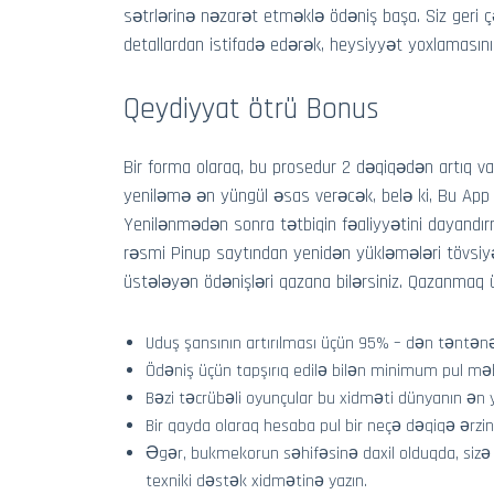
sətrlərinə nəzarət etməklə ödəniş başa. Siz geri ç
detallardan istifadə edərək, heysiyyət yoxlamasını 
Qeydiyyat ötrü Bonus
Bir forma olaraq, bu prosedur 2 dəqiqədən artıq va
yeniləmə ən yüngül əsas verəcək, belə ki, Bu App S
Yenilənmədən sonra tətbiqin fəaliyyətini dayandırm
rəsmi Pinup saytından yenidən yükləmələri tövsiyə
üstələyən ödənişləri qazana bilərsiniz. Qazanmaq 
Uduş şansının artırılması üçün 95% – dən təntənə
Ödəniş üçün tapşırıq edilə bilən minimum pul məb
Bəzi təcrübəli oyunçular bu xidməti dünyanın ən ya
Bir qayda olaraq hesaba pul bir neçə dəqiqə ərzin
Əgər, bukmekorun səhifəsinə daxil olduqda, siz
texniki dəstək xidmətinə yazın.