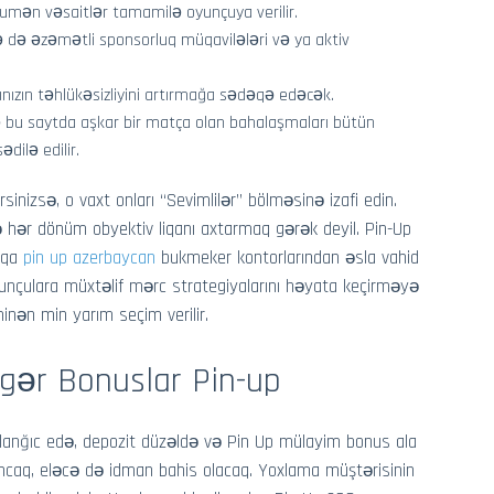
mumən vəsaitlər tamamilə oyunçuya verilir.
lə də əzəmətli sponsorluq müqavilələri və ya aktiv
nızın təhlükəsizliyini artırmağa sədəqə edəcək.
və bu saytda aşkar bir matça olan bahalaşmaları bütün
ilə edilir.
inizsə, o vaxt onları “Sevimlilər” bölməsinə izafi edin.
 hər dönüm obyektiv liqanı axtarmaq gərək deyil. Pin-Up
aşqa
pin up azerbaycan
bukmeker kontorlarından əsla vahid
yunçulara müxtəlif mərc strategiyalarını həyata keçirməyə
inən min yarım seçim verilir.
gər Bonuslar Pin-up
şlanğıc edə, depozit düzəldə və Pin Up mülayim bonus ala
ncaq, eləcə də idman bahis olacaq. Yoxlama müştərisinin