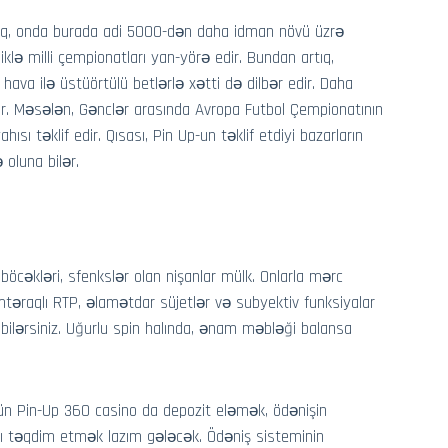
aq, onda burada adi 5000-dən daha idman növü üzrə
liklə milli çempionatları yan-yörə edir. Bundan artıq,
hava ilə üstüörtülü betlərlə xətti də dilbər edir. Daha
ır. Məsələn, Gənclər arasında Avropa Futbol Çempionatının
ısı təklif edir. Qısası, Pin Up-un təklif etdiyi bazarların
 oluna bilər.
 böcəkləri, sfenkslər olan nişanlar mülk. Onlarla mərc
təraqlı RTP, əlamətdar süjetlər və subyektiv funksiyalar
bilərsiniz. Uğurlu spin halında, ənam məbləği balansa
ün Pin-Up 360 casino da depozit eləmək, ödənişin
nı təqdim etmək lazım gələcək. Ödəniş sisteminin