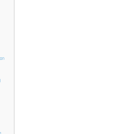
dan
d
a