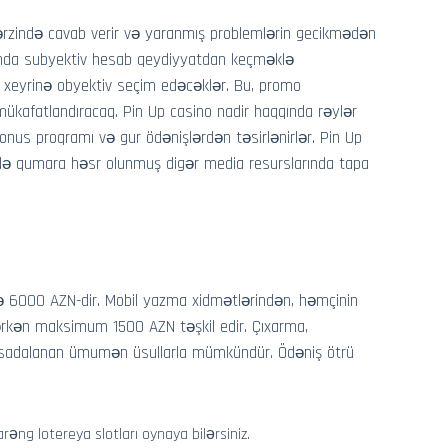
ərzində cavab verir və yaranmış problemlərin gecikmədən
tında subyektiv hesab qeydiyyatdan keçməklə
 xeyrinə obyektiv seçim edəcəklər. Bu, promo
mükafatlandıracaq. Pin Up casino nadir haqqında rəylər
onus proqramı və gur ödənişlərdən təsirlənirlər. Pin Up
ə qumara həsr olunmuş digər media resurslarında tapa
6000 AZN-dir. Mobil yazma xidmətlərindən, həmçinin
rkən maksimum 1500 AZN təşkil edir. Çıxarma,
sadalanan ümumən üsullarla mümkündür. Ödəniş ötrü
.
ng lotereya slotları oynaya bilərsiniz.