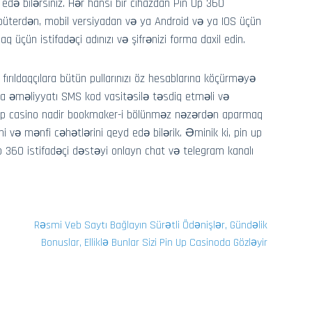
edə bilərsiniz. Hər hansı bir cihazdan Pin Up 360
mpüterdən, mobil versiyadan və ya Android və ya IOS üçün
 üçün istifadəçi adınızı və şifrənizi forma daxil edin.
n fırıldaqçılara bütün pullarınızı öz hesablarına köçürməyə
a əməliyyatı SMS kod vasitəsilə təsdiq etməli və
n up casino nadir bookmaker-i bölünməz nəzərdən aparmaq
i və mənfi cəhətlərini qeyd edə bilərik. Əminik ki, pin up
p 360 istifadəçi dəstəyi onlayn chat və telegram kanalı
Rəsmi Veb Saytı Bağlayın️ Sürətli Ödənişlər, Gündəlik
Bonuslar, Elliklə Bunlar Sizi Pin Up Casinoda Gözləyir