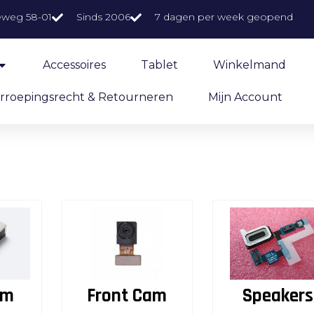
eweg 58-01
Sinds 2006
7 dagen per week geopend
Accessoires
Tablet
Winkelmand
rroepingsrecht & Retourneren
Mijn Account
am
Front Cam
Speakers