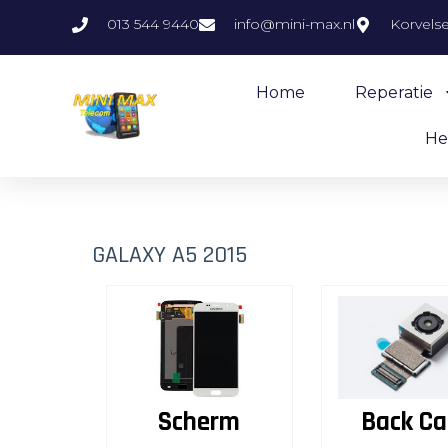
013 544 9440
info@mini-max.nl
Korvels
Home
Reperatie
He
GALAXY A5 2015
Scherm
Back C