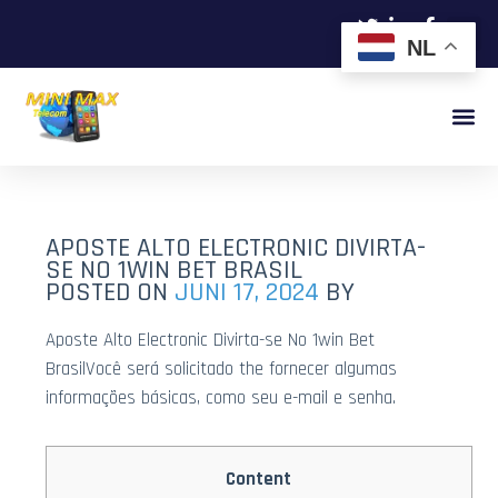
NL
APOSTE ALTO ELECTRONIC DIVIRTA-
SE NO 1WIN BET BRASIL
POSTED ON
JUNI 17, 2024
BY
Aposte Alto Electronic Divirta-se No 1win Bet
Brasil
Você será solicitado the fornecer algumas
informações básicas, como seu e-mail e senha.
Content