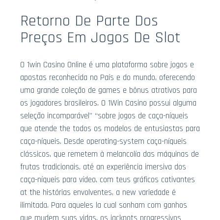
Retorno De Parte Dos
Preços Em Jogos De Slot
O 1win Casino Online é uma plataforma sobre jogos e
apostas reconhecida no País e do mundo, oferecendo
uma grande coleção de games e bônus atrativos para
os jogadores brasileiros. O 1Win Casino possui alguma
seleção incomparável” “sobre jogos de caça-níqueis
que atende the todos os modelos de entusiastas para
caça-níqueis. Desde operating-system caça-níqueis
clássicos, que remetem à melancolía das máquinas de
frutas tradicionais, até an experiência imersiva dos
caça-níqueis para vídeo, com teus gráficos cativantes
at the histórias envolventes, a new variedade é
ilimitada. Para aqueles la cual sonham com ganhos
que mudem suas vidas, os jackpots progressivos