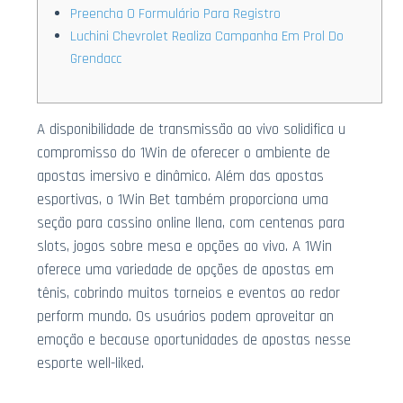
Preencha O Formulário Para Registro
Luchini Chevrolet Realiza Campanha Em Prol Do
Grendacc
A disponibilidade de transmissão ao vivo solidifica u
compromisso do 1Win de oferecer o ambiente de
apostas imersivo e dinâmico. Além das apostas
esportivas, o 1Win Bet também proporciona uma
seção para cassino online llena, com centenas para
slots, jogos sobre mesa e opções ao vivo. A 1Win
oferece uma variedade de opções de apostas em
tênis, cobrindo muitos torneios e eventos ao redor
perform mundo. Os usuários podem aproveitar an
emoção e because oportunidades de apostas nesse
esporte well-liked.