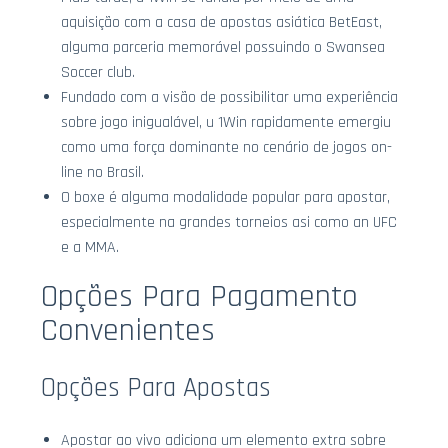
aquisição com a casa de apostas asiática BetEast,
alguma parceria memorável possuindo o Swansea
Soccer club.
Fundado com a visão de possibilitar uma experiência
sobre jogo inigualável, u 1Win rapidamente emergiu
como uma força dominante no cenário de jogos on-
line no Brasil.
O boxe é alguma modalidade popular para apostar,
especialmente na grandes torneios asi como an UFC
e a MMA.
Opções Para Pagamento
Convenientes
Opções Para Apostas
Apostar ao vivo adiciona um elemento extra sobre