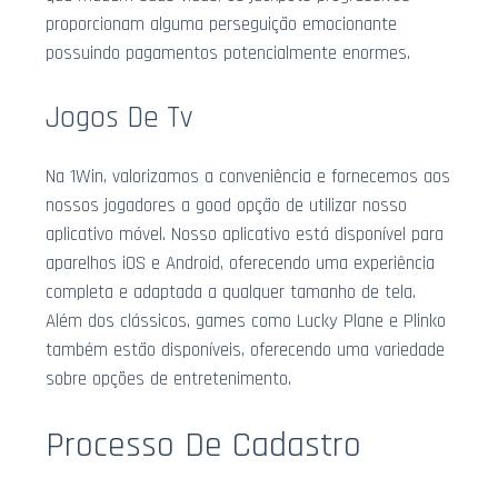
proporcionam alguma perseguição emocionante
possuindo pagamentos potencialmente enormes.
Jogos De Tv
Na 1Win, valorizamos a conveniência e fornecemos aos
nossos jogadores a good opção de utilizar nosso
aplicativo móvel. Nosso aplicativo está disponível para
aparelhos iOS e Android, oferecendo uma experiência
completa e adaptada a qualquer tamanho de tela.
Além dos clássicos, games como Lucky Plane e Plinko
também estão disponíveis, oferecendo uma variedade
sobre opções de entretenimento.
Processo De Cadastro