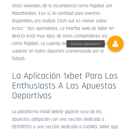
otras viviendas de la incumbencia como Rojabet um
Marathonbet. Eso sí, la cantidad para eventos
disponibles pra realizar Cash out es menor sobre
estos” “dos operadores. La interfaz web de 1xBet en
directo está muy lejos de otros competidores asi
como Rojabet. La cuantía de mercados sera muy
superior en todas deportes (comenzando por el
fútbol).
La Aplicación 1xbet Para Los
Enthusiasts A Las Apuestas
Deportivas
La plataforma móvil delete gigante ruso de las
apuestas obligación con una sección dedicada a
DEPORTES y una sección dedicada a CASINO. 1xBet app