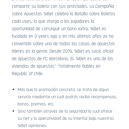
compartir su boleto con sus amistades. La Compañía
sobre Apuestas 1xBet celebra la Batalla sobre Boletos
cada uses, lo que otorga a los jugadores la
oportunidad de conseguir un bono extra. 1xBet es
fundada en 3 years ago y en mis últimos años ze ha
convertido sobre una de todas las casas de apuestas
líderes en la gente. Desde 2019, 1xBet es socio oficial
de apuestas de FC Barcelona. Sí, 1xBet es una de las
viviendas de apuestas” “totalmente fiables en
Republic of chile.
Más que la promoción concreta, se trata de algun
servicio mediante un cuál podrás recibir recompensas,
bonos, premios, etc.
Sino también através de la seguridad la cual ofrece
su net y la operatividad de su interfaz bajo nuestras
1xBet opiniones.