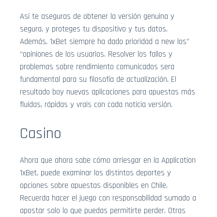
Así te aseguras de obtener la versión genuina y
segura, y proteges tu dispositivo y tus datos.
Además, 1xBet siempre ha dado prioridad a new los”
“opiniones de los usuarios. Resolver los fallos y
problemas sobre rendimiento comunicados sera
fundamental para su filosofía de actualización. El
resultado boy nuevas aplicaciones para apuestas más
fluidas, rápidas y vrais con cada noticia versión.
Casino
Ahora que ahora sabe cómo arriesgar en la Application
1xBet, puede examinar los distintos deportes y
opciones sobre apuestas disponibles en Chile.
Recuerda hacer el juego con responsabilidad sumado a
apostar solo lo que puedas permitirte perder. Otras