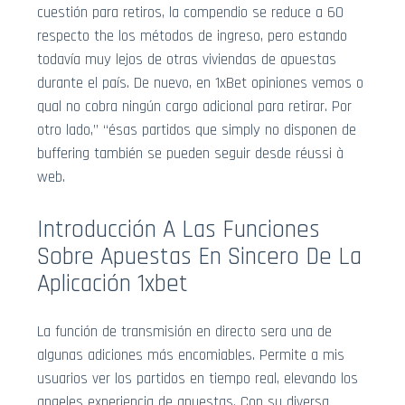
cuestión para retiros, la compendio se reduce a 60
respecto the los métodos de ingreso, pero estando
todavía muy lejos de otras viviendas de apuestas
durante el país. De nuevo, en 1xBet opiniones vemos o
qual no cobra ningún cargo adicional para retirar. Por
otro lado,” “ésas partidos que simply no disponen de
buffering también se pueden seguir desde réussi à
web.
Introducción A Las Funciones
Sobre Apuestas En Sincero De La
Aplicación 1xbet
La función de transmisión en directo sera una de
algunas adiciones más encomiables. Permite a mis
usuarios ver los partidos en tiempo real, elevando los
angeles experiencia de apuestas. Con su diversa