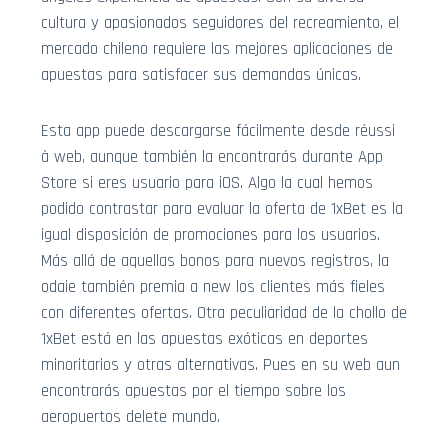
cultura y apasionados seguidores del recreamiento, el
mercado chileno requiere las mejores aplicaciones de
apuestas para satisfacer sus demandas únicas.
Esta app puede descargarse fácilmente desde réussi
à web, aunque también la encontrarás durante App
Store si eres usuario para iOS. Algo la cual hemos
podido contrastar para evaluar la oferta de 1xBet es la
igual disposición de promociones para los usuarios.
Más allá de aquellas bonos para nuevos registros, la
odaie también premia a new los clientes más fieles
con diferentes ofertas. Otra peculiaridad de la chollo de
1xBet está en las apuestas exóticas en deportes
minoritarios y otras alternativas. Pues en su web aun
encontrarás apuestas por el tiempo sobre los
aeropuertos delete mundo.