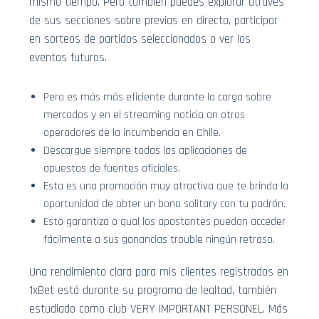
mismo tiempo. Pero también puedes explorar através
de sus secciones sobre previas en directo, participar
en sorteos de partidos seleccionados o ver los
eventos futuros.
Pero es más más eficiente durante la carga sobre
mercados y en el streaming noticia an otros
operadores de la incumbencia en Chile.
Descargue siempre todas las aplicaciones de
apuestas de fuentes oficiales.
Esta es una promoción muy atractiva que te brinda la
oportunidad de obter un bono solitary con tu padrón.
Esto garantiza o qual los apostantes puedan acceder
fácilmente a sus ganancias trouble ningún retraso.
Una rendimiento clara para mis clientes registrados en
1xBet está durante su programa de lealtad, también
estudiado como club VERY IMPORTANT PERSONEL. Más