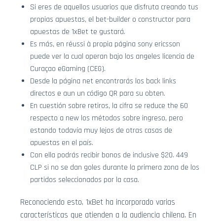
Si eres de aquellos usuarios que disfruta creando tus
propias apuestas, el bet-builder o constructor para
apuestas de 1xBet te gustará.
Es más, en réussi à propia página sony ericsson
puede ver la cual operan bajo los angeles licencia de
Curaçao eGaming (CEG).
Desde la página net encontrarás los back links
directos e aun un código QR para su obten.
En cuestión sobre retiros, la cifra se reduce the 60
respecto a new los métodos sobre ingreso, pero
estando todavía muy lejos de otras casas de
apuestas en el país.
Con ella podrás recibir bonos de inclusive $20. 449
CLP si no se dan goles durante la primera zona de los
partidos seleccionados por la casa.
Reconociendo esto, 1xBet ha incorporado varias
características que atienden a la audiencia chilena. En