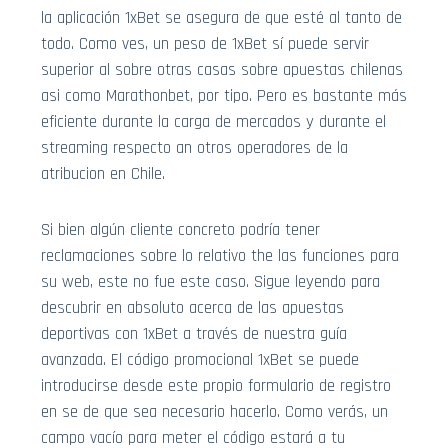
la aplicación 1xBet se asegura de que esté al tanto de
todo. Como ves, un peso de 1xBet sí puede servir
superior al sobre otras casas sobre apuestas chilenas
asi como Marathonbet, por tipo. Pero es bastante más
eficiente durante la carga de mercados y durante el
streaming respecto an otros operadores de la
atribucion en Chile.
Si bien algún cliente concreto podría tener
reclamaciones sobre lo relativo the las funciones para
su web, este no fue este caso. Sigue leyendo para
descubrir en absoluto acerca de las apuestas
deportivas con 1xBet a través de nuestra guía
avanzada. El código promocional 1xBet se puede
introducirse desde este propio formulario de registro
en se de que sea necesario hacerlo. Como verás, un
campo vacío para meter el código estará a tu