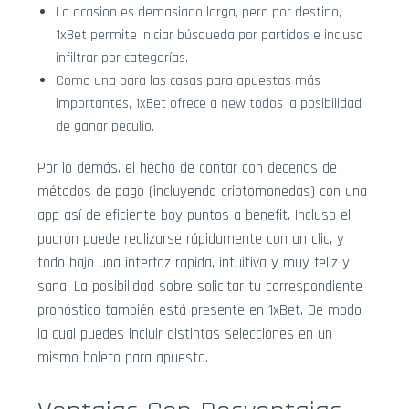
La ocasion es demasiado larga, pero por destino,
1xBet permite iniciar búsqueda por partidos e incluso
infiltrar por categorías.
Como una para las casas para apuestas más
importantes, 1xBet ofrece a new todos la posibilidad
de ganar peculio.
Por lo demás, el hecho de contar con decenas de
métodos de pago (incluyendo criptomonedas) con una
app así de eficiente boy puntos a benefit. Incluso el
padrón puede realizarse rápidamente con un clic, y
todo bajo una interfaz rápida, intuitiva y muy feliz y
sana. La posibilidad sobre solicitar tu correspondiente
pronóstico también está presente en 1xBet. De modo
la cual puedes incluir distintas selecciones en un
mismo boleto para apuesta.