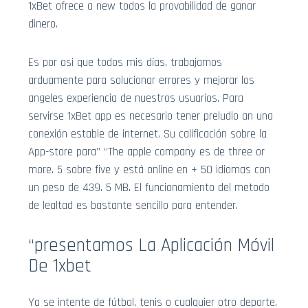
1xBet ofrece a new todos la provabilidad de ganar
dinero.
Es por asi que todos mis días, trabajamos
arduamente para solucionar errores y mejorar los
angeles experiencia de nuestros usuarios. Para
servirse 1xBet app es necesario tener preludio an una
conexión estable de internet. Su calificación sobre la
App-store para” “The apple company es de three or
more. 5 sobre five y está online en + 50 idiomas con
un peso de 439. 5 MB. El funcionamiento del metodo
de lealtad es bastante sencillo para entender.
“presentamos La Aplicación Móvil
De 1xbet
Ya se intente de fútbol, tenis o cualquier otro deporte,