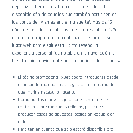
deportivas. Pero ten sobre cuenta que solo estará
disponible afin de aquellos que también participen en
los bonos del ‘Viernes entre ma suerte’. Más de 15
años de experiencia child los que dan respaldo a 1xBet
como un manipulador de confianza. Tras probar su
lugar web para elegir esta última reseña, la
experiencia personal fue notable en la navegación, si
bien también obviamente por su cantidad de opciones.
El código promocional 1xBet podra introducirse desde
el propio formulario sobre registro en problema de
que marine necesario hacerlo.
Como puntos a new mejorar, quizá está menos
centrado sobre mercados chilenos, piza que sí
producen casas de apuestas locales en Republic of
chile.
Pero ten en cuenta que solo estará disponible pra