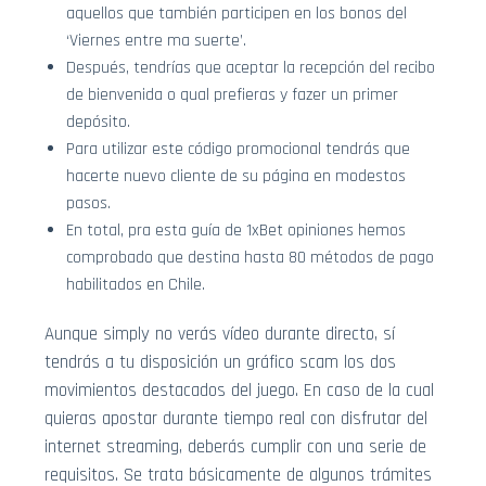
aquellos que también participen en los bonos del
‘Viernes entre ma suerte’.
Después, tendrías que aceptar la recepción del recibo
de bienvenida o qual prefieras y fazer un primer
depósito.
Para utilizar este código promocional tendrás que
hacerte nuevo cliente de su página en modestos
pasos.
En total, pra esta guía de 1xBet opiniones hemos
comprobado que destina hasta 80 métodos de pago
habilitados en Chile.
Aunque simply no verás vídeo durante directo, sí
tendrás a tu disposición un gráfico scam los dos
movimientos destacados del juego. En caso de la cual
quieras apostar durante tiempo real con disfrutar del
internet streaming, deberás cumplir con una serie de
requisitos. Se trata básicamente de algunos trámites