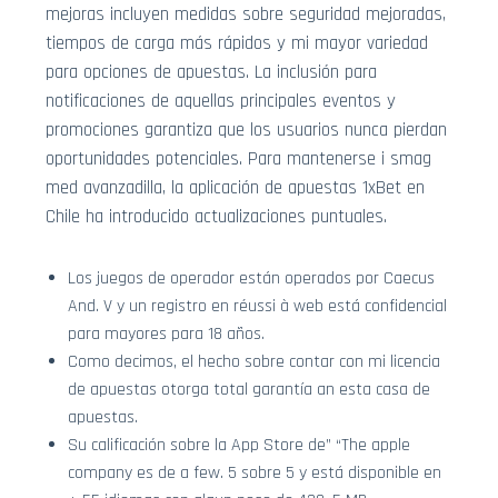
mejoras incluyen medidas sobre seguridad mejoradas,
tiempos de carga más rápidos y mi mayor variedad
para opciones de apuestas. La inclusión para
notificaciones de aquellas principales eventos y
promociones garantiza que los usuarios nunca pierdan
oportunidades potenciales. Para mantenerse i smag
med avanzadilla, la aplicación de apuestas 1xBet en
Chile ha introducido actualizaciones puntuales.
Los juegos de operador están operados por Caecus
And. V y un registro en réussi à web está confidencial
para mayores para 18 años.
Como decimos, el hecho sobre contar con mi licencia
de apuestas otorga total garantía an esta casa de
apuestas.
Su calificación sobre la App Store de” “The apple
company es de a few. 5 sobre 5 y está disponible en