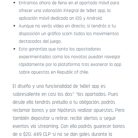
Entramos ahora de lleno en el apartado móvil para
ofrecer una valoración íntegral de 1xBet app, la
aplicación móvil dedicada an iOS y Android.
Aunque no verás vídeo en directo, sí tendrás a tu
disposición un gráfico scam todos los movimientos
destacados del juego.
Esto garantiza que tanto los apostadores
experimentados como los novatos puedan navegar
rápidamente por la plataforma tras exonerar la app
sobre apuestas en Republic of chile.
El diseño y una funcionalidad de 1xBet app es
sobresaliente en casi los dos” “los apartados. Pues
desde ella tendrás preludio a tu obligación, podrás
reclamar bonos y por hipótesis realizar apuestas. Pero
también depositar u retirar, recibir alertas o seguir
eventos vía streaming. Con ella podrás guarecer bonos
de a $20. 449 CLP si no se dan goles durante la