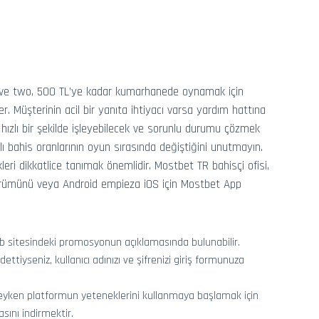
r ve two, 500 TL’ye kadar kumarhanede oynamak için
. Müşterinin acil bir yanıta ihtiyacı varsa yardım hattına
hızlı bir şekilde işleyebilecek ve sorunlu durumu çözmek
anlı bahis oranlarının oyun sırasında değiştiğini unutmayın.
ri dikkatlice tanımak önemlidir. Mostbet TR bahisçi ofisi,
 sürümünü veya Android empieza iOS için Mostbet App
web sitesindeki promosyonun açıklamasında bulunabilir.
tiyseniz, kullanıcı adınızı ve şifrenizi giriş formunuza
eyken platformun yeteneklerini kullanmaya başlamak için
sını indirmektir.