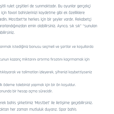
itli rulet çeşitleri de sunmaktadır. Bu oyunlar gerçekçi
im için favori bahislerinizi kaydetme gibi ek özelliklere
edin, Mostbet’te herkes için bir şeyler vardır. Rekabetçi
ararlandığınızdan emin olabilirsiniz. Ayrıca, sık sık” “sunulan
ilirsiniz.
anmak istediğiniz bonusu seçmeli ve şartlar ve koşullarda
uncunun kazanç miktarını artırma fırsatını kaçırmamak için
ıklayarak ve talimatları izleyerek, şifrenizi kaybettiyseniz
lk ödeme talebinizi yapmak için bir ön koşuldur.
yonunda bir hesap açma sürecidir.
k bahis şirketimiz ‘Mostbet’ ile iletişime geçebilirsiniz.
lmaktan her zaman mutluluk duyarız. Spor bahis