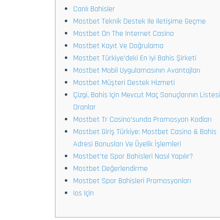
Canlı Bahisler
Mostbet Teknik Destek Ile Iletişime Geçme
Mostbet On The Internet Casino
Mostbet Kayıt Ve Doğrulama
Mostbet Türkiye’deki En Iyi Bahis Şirketi
Mostbet Mobil Uygulamasının Avantajları
Mostbet Müşteri Destek Hizmeti
Çizgi, Bahis Için Mevcut Maç Sonuçlarının Listes
Oranlar
Mostbet Tr Casino’sunda Promosyon Kodları
Mostbet Giriş Türkiye: Mostbet Casino & Bahis
Adresi Bonusları Ve Üyelik İşlemleri
Mostbet’te Spor Bahisleri Nasıl Yapılır?
Mostbet Değerlendirme
Mostbet Spor Bahisleri Promosyonları
Ios Için