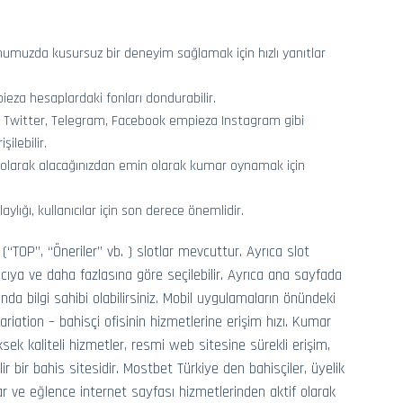
mumuzda kusursuz bir deneyim sağlamak için hızlı yanıtlar
ieza hesaplardaki fonları dondurabilir.
t Twitter, Telegram, Facebook empieza Instagram gibi
ilebilir.
sin olarak alacağınızdan emin olarak kumar oynamak için
ığı, kullanıcılar için son derece önemlidir.
 (“TOP”, “Öneriler” vb. ) slotlar mevcuttur. Ayrıca slot
yıcıya ve daha fazlasına göre seçilebilir. Ayrıca ana sayfada
nda bilgi sahibi olabilirsiniz. Mobil uygulamaların önündeki
iation – bahisçi ofisinin hizmetlerine erişim hızı. Kumar
sek kaliteli hizmetler, resmi web sitesine sürekli erişim,
 bir bahis sitesidir. Mostbet Türkiye den bahisçiler, üyelik
r ve eğlence internet sayfası hizmetlerinden aktif olarak