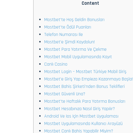
Content
Mostbet’te Hoş Geldin Bonusları
Mostbet’te Ödül Puanları
Telefon Numarası Ile
Mostbet’e Şimdi Kaydolun!
Mostbet Para Yatırma Ve Çekme
Mostbet Mobil Uygulamasında Kayıt
Canlı Casino
Mostbet Login – Mostbet Türkiye Mobil Giriş
Mostbet’e Giriş Yap Empieza Kazanmaya Başla!
Mostbet Bahis Şirketi’nden Bonus Teklifleri
Mostbet Güvenli Una?
Mostbet’te Haftalık Para Yatırma Bonusları
Mostbet Hesabınıza Nasıl Giriş Yapılır?
Android Ve Ios Için Mostbet Uygulaması
Mostbet Uygulamasında Kullanıcı Arayüzü
Mostbet Canlı Bahis Yapabilir Miyim?