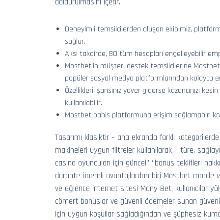
doldurulmasını içerir.
Deneyimli temsilcilerden oluşan ekibimiz, platfor
sağlar.
Aksi takdirde, BO tüm hesapları engelleyebilir emp
Mostbet’in müşteri destek temsilcilerine Mostbe
popüler sosyal medya platformlarından kolayca eriş
Özellikleri, şansınız yaver giderse kazancınızı ke
kullanılabilir.
Mostbet bahis platformuna erişim sağlamanın kolayl
Tasarımı klasiktir – ana ekranda farklı kategorilerde
makineleri uygun filtreler kullanılarak – türe, sağla
casino oyuncuları için güncel” “bonus teklifleri hakkı
durante önemli avantajlardan biri Mostbet mobile var
ve eğlence internet sitesi Many Bet, kullanıcılar yük
cömert bonuslar ve güvenli ödemeler sunan güvenilir
için uygun koşullar sağladığından ve şüphesiz kuma