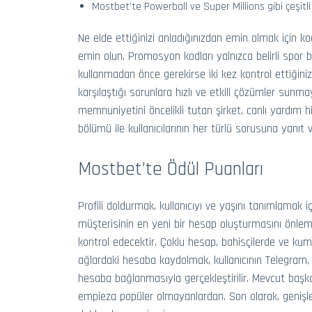
Mostbet’te Powerball ve Super Millions gibi çeşitli
Ne elde ettiğinizi anladığınızdan emin olmak için k
emin olun. Promosyon kodları yalnızca belirli spor bah
kullanmadan önce gerekirse iki kez kontrol ettiğiniz
karşılaştığı sorunlara hızlı ve etkili çözümler sunm
memnuniyetini öncelikli tutan şirket, canlı yardım h
bölümü ile kullanıcılarının her türlü sorusuna yanı
Mostbet’te Ödül Puanları
Profili doldurmak, kullanıcıyı ve yaşını tanımlamak i
müşterisinin en yeni bir hesap oluşturmasını önleme
kontrol edecektir. Çoklu hesap, bahisçilerde ve kuma
ağlardaki hesaba kaydolmak, kullanıcının Telegram, G
hesaba bağlanmasıyla gerçekleştirilir. Mevcut başk
empieza popüler olmayanlardan. Son olarak, genişletil