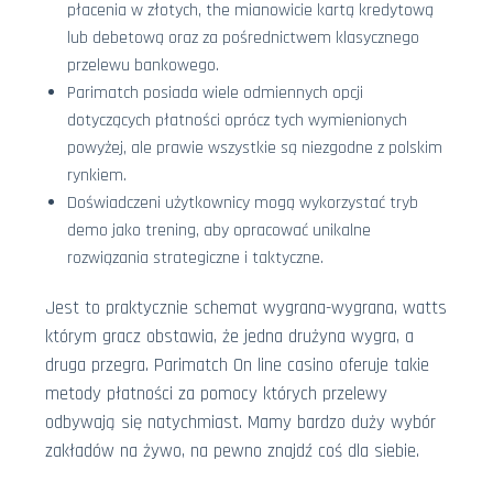
płacenia w złotych, the mianowicie kartą kredytową
lub debetową oraz za pośrednictwem klasycznego
przelewu bankowego.
Parimatch posiada wiele odmiennych opcji
dotyczących płatności oprócz tych wymienionych
powyżej, ale prawie wszystkie są niezgodne z polskim
rynkiem.
Doświadczeni użytkownicy mogą wykorzystać tryb
demo jako trening, aby opracować unikalne
rozwiązania strategiczne i taktyczne.
Jest to praktycznie schemat wygrana-wygrana, watts
którym gracz obstawia, że jedna drużyna wygra, a
druga przegra. Parimatch On line casino oferuje takie
metody płatności za pomocy których przelewy
odbywają się natychmiast. Mamy bardzo duży wybór
zakładów na żywo, na pewno znajdź coś dla siebie.