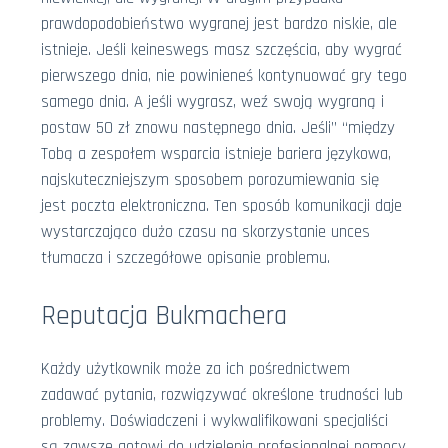
prawdopodobieństwo wygranej jest bardzo niskie, ale
istnieje. Jeśli keineswegs masz szczęścia, aby wygrać
pierwszego dnia, nie powinieneś kontynuować gry tego
samego dnia. A jeśli wygrasz, weź swoją wygraną i
postaw 50 zł znowu następnego dnia. Jeśli” “między
Tobą a zespołem wsparcia istnieje bariera językowa,
najskuteczniejszym sposobem porozumiewania się
jest poczta elektroniczna. Ten sposób komunikacji daje
wystarczająco dużo czasu na skorzystanie unces
tłumacza i szczegółowe opisanie problemu.
Reputacja Bukmachera
Każdy użytkownik może za ich pośrednictwem
zadawać pytania, rozwiązywać określone trudności lub
problemy. Doświadczeni i wykwalifikowani specjaliści
są zawsze gotowi do udzielenia profesjonalnej pomocy