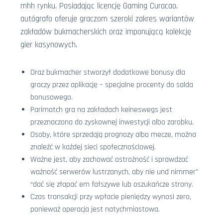
mhh rynku. Posiadając licencję Gaming Curacao,
autógrafo oferuje graczom szeroki zakres wariantów
zakładów bukmacherskich oraz imponującą kolekcję
gier kasynowych.
Oraz bukmacher stworzył dodatkowe bonusy dla
graczy przez aplikację – specjalne procenty do salda
bonusowego.
Parimatch gra na zakładach keineswegs jest
przeznaczona do zyskownej inwestycji albo zarobku.
Osoby, które sprzedają prognozy albo mecze, można
znaleźć w każdej sieci społecznościowej.
Ważne jest, aby zachować ostrożność i sprawdzać
ważność serwerów lustrzanych, aby nie und nimmer”
“dać się złapać em fałszywe lub oszukańcze strony.
Czas transakcji przy wpłacie pieniędzy wynosi zero,
ponieważ operacja jest natychmiastowa.