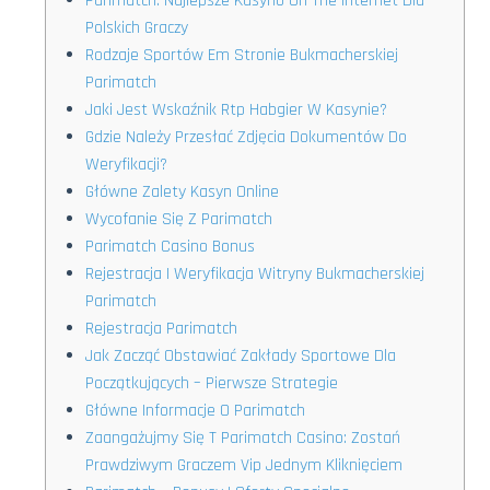
Parimatch: Najlepsze Kasyno On The Internet Dla
Polskich Graczy
Rodzaje Sportów Em Stronie Bukmacherskiej
Parimatch
Jaki Jest Wskaźnik Rtp Habgier W Kasynie?
Gdzie Należy Przesłać Zdjęcia Dokumentów Do
Weryfikacji?
Główne Zalety Kasyn Online
Wycofanie Się Z Parimatch
Parimatch Casino Bonus
Rejestracja I Weryfikacja Witryny Bukmacherskiej
Parimatch
Rejestracja Parimatch
Jak Zacząć Obstawiać Zakłady Sportowe Dla
Początkujących – Pierwsze Strategie
Główne Informacje O Parimatch
Zaangażujmy Się T Parimatch Casino: Zostań
Prawdziwym Graczem Vip Jednym Kliknięciem