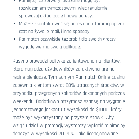
Pamiętaj, że serwery lustrzane mogą być
rozwiązaniem tymczasowym, więc regularnie
sprawdzaj aktualizacje i nowe adresy.
Możesz skontaktować się unces operatorami poprzez
czat na żywo, e-mail, i inne sposoby.
Parimatch oczywiście też zrobił dla swoich graczy
wygodę we ma swoją aplikację.
Kasyno prowadzi politykę zorientowaną na klientów,
która nagradza użytkowników za aktywną grę na
realne pieniądze. Tym samym Parimatch Online casino
zapewnia klientom zwrot 20% utraconych środków, w
przypadku przegranych zakładów dokonanych podczas
weekendu. Dodatkowo otrzymasz szansę na wygranie
jednorazowego jackpotu t wysokości do $1000, który
może być wykorzystany na przyszłe stawki. Aby
wziąć udział w promocji, wystarczy wpłacić minimalny
depozyt w wysokości 20 PLN. Jako licencjonowane