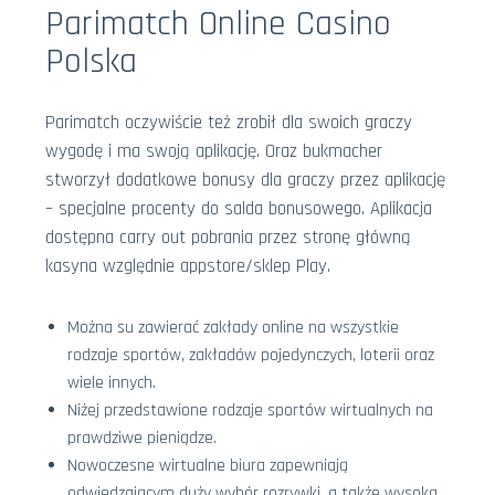
Parimatch Online Casino
Polska
Parimatch oczywiście też zrobił dla swoich graczy
wygodę i ma swoją aplikację. Oraz bukmacher
stworzył dodatkowe bonusy dla graczy przez aplikację
– specjalne procenty do salda bonusowego. Aplikacja
dostępna carry out pobrania przez stronę główną
kasyna względnie appstore/sklep Play.
Można su zawierać zakłady online na wszystkie
rodzaje sportów, zakładów pojedynczych, loterii oraz
wiele innych.
Niżej przedstawione rodzaje sportów wirtualnych na
prawdziwe pieniądze.
Nowoczesne wirtualne biura zapewniają
odwiedzającym duży wybór rozrywki, a także wysoką