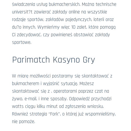
świadczenia usług bukmacherskich. Można technische
universit?t zawierać zakłady online na wszystkie
rodzaje sportów, zakładów pojedynczych, loterii oraz
du?o innych. Wymieńmy więc 10 zalet, które pomogą
Ci zdecydować, czy powinieneś obstawiać zakłady
sportowe.
Parimatch Kasyno Gry
W miarę możliwości postaramy się skontaktować z
bukmacherem i wyjaśnić sytuację. Możesz
skontaktować się z . operatorami poprzez czat na
żywo, e-mail, i inne sposoby. Odpowiedź przychodzi
watts ciągu kilku minut od zgłoszenia wniosku.
Również strategia “Fork”, o której już wspomnieliśmy,
nie pomoże.