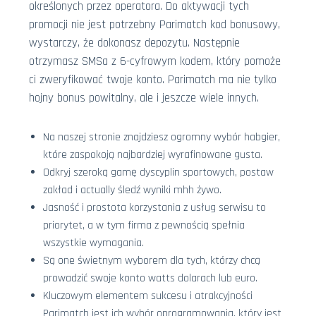
określonych przez operatora. Do aktywacji tych
promocji nie jest potrzebny Parimatch kod bonusowy,
wystarczy, że dokonasz depozytu. Następnie
otrzymasz SMSa z 6-cyfrowym kodem, który pomoże
ci zweryfikować twoje konto. Parimatch ma nie tylko
hojny bonus powitalny, ale i jeszcze wiele innych.
Na naszej stronie znajdziesz ogromny wybór habgier,
które zaspokoją najbardziej wyrafinowane gusta.
Odkryj szeroką gamę dyscyplin sportowych, postaw
zakład i actually śledź wyniki mhh żywo.
Jasność i prostota korzystania z usług serwisu to
priorytet, a w tym firma z pewnością spełnia
wszystkie wymagania.
Są one świetnym wyborem dla tych, którzy chcą
prowadzić swoje konto watts dolarach lub euro.
Kluczowym elementem sukcesu i atrakcyjności
Parimatch jest ich wybór oprogramowania, który jest