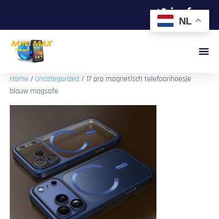
NL
Home
/
Uncategorized
/ 17 pro magnetisch telefoonhoesje
blauw magsafe