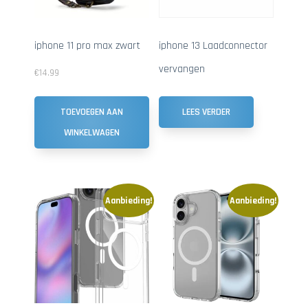
iphone 11 pro max zwart
iphone 13 Laadconnector
vervangen
€
14.99
TOEVOEGEN AAN
LEES VERDER
WINKELWAGEN
Aanbieding!
Aanbieding!