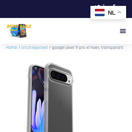
NL
Home
/
Uncategorized
/ googel pixel 9 pro xl hoes transparant