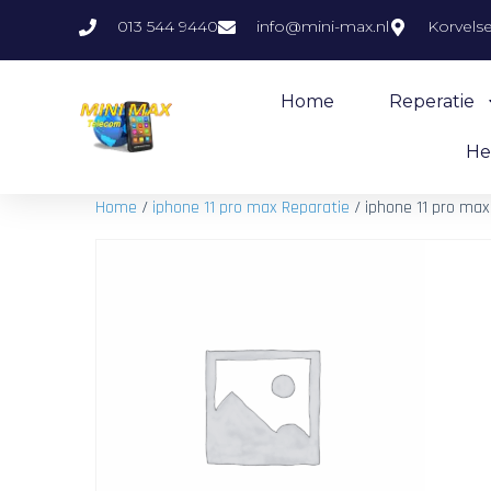
013 544 9440
info@mini-max.nl
Korvels
Home
Reperatie
He
Home
/
iphone 11 pro max Reparatie
/ iphone 11 pro max