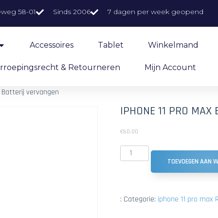
eweg 58-01
Sinds 2006
7 dagen per week geopend
Accessoires
Tablet
Winkelmand
rroepingsrecht & Retourneren
Mijn Account
 Batterij vervangen
IPHONE 11 PRO MAX
€
60.00
TOEVOEGEN AAN 
:
Categorie:
iphone 11 pro max 