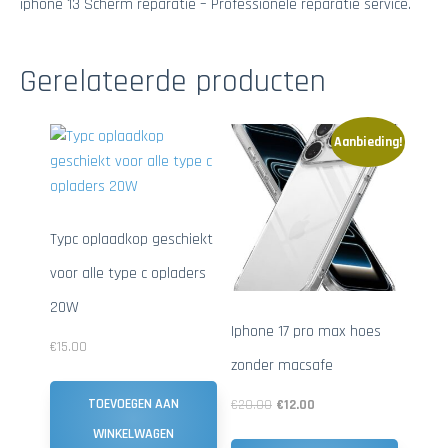
iphone 13 Scherm reparatie – Professionele reparatie service.
Gerelateerde producten
Aanbieding!
Typc oplaadkop geschiekt
voor alle type c opladers
20W
Iphone 17 pro max hoes
€
15.00
zonder macsafe
TOEVOEGEN AAN
€
20.00
€
12.00
WINKELWAGEN