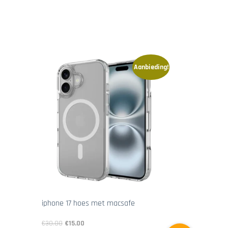
Aanbieding!
iphone 17 hoes met macsafe
€
30.00
€
15.00