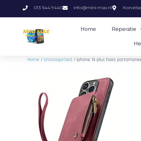
013 544 9440
info@mini-max.nl
Korvels
Home
Reperatie
He
Home
/
Uncategorized
/ iphone 14 plus hoes portomone