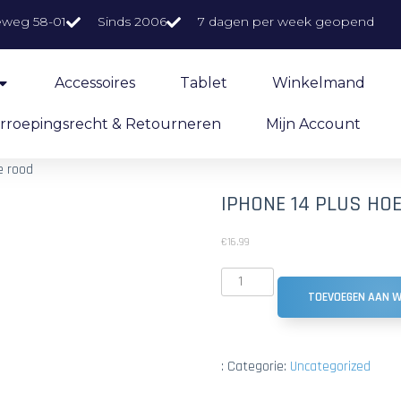
eweg 58-01
Sinds 2006
7 dagen per week geopend
Accessoires
Tablet
Winkelmand
rroepingsrecht & Retourneren
Mijn Account
e rood
IPHONE 14 PLUS H
€
16.99
TOEVOEGEN AAN 
:
Categorie:
Uncategorized