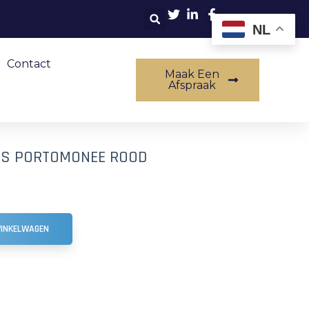
NL
Contact
Maak Een
Afspraak
OES PORTOMONEE ROOD
WINKELWAGEN