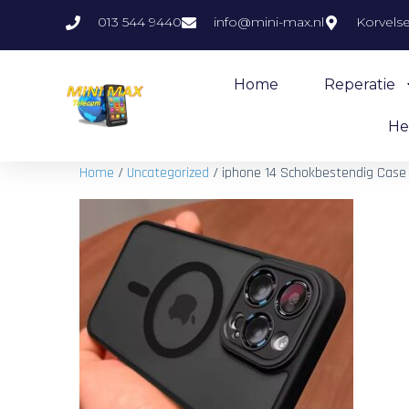
013 544 9440
info@mini-max.nl
Korvels
Home
Reperatie
He
Home
/
Uncategorized
/ iphone 14 Schokbestendig Case