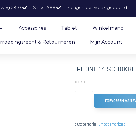
eweg 58-01
Sinds 2006
7 dagen per week geopend
Accessoires
Tablet
Winkelmand
rroepingsrecht & Retourneren
Mijn Account
IPHONE 14 SCHOKBE
€
12.50
TOEVOEGEN AAN 
:
Categorie:
Uncategorized