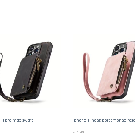
 11 pro max zwart
iphone 11 hoes portomonee roz
€
14.99