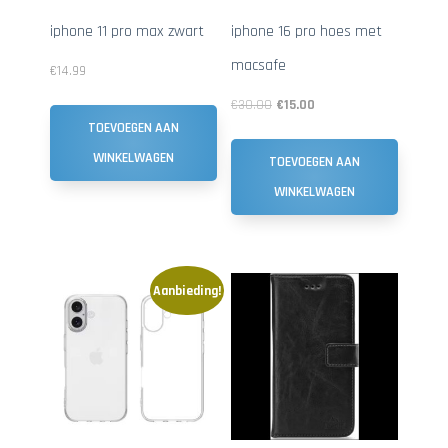
iphone 11 pro max zwart
iphone 16 pro hoes met
macsafe
€
14.99
€
30.00
€
15.00
TOEVOEGEN AAN
WINKELWAGEN
TOEVOEGEN AAN
WINKELWAGEN
Aanbieding!