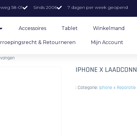
eweg 58-01
Sinds 2006
7 dagen per week geopend
Accessoires
Tablet
Winkelmand
rroepingsrecht & Retourneren
Mijn Account
rvangen
IPHONE X LAADCON
:
Categorie:
iphone x Reparatie