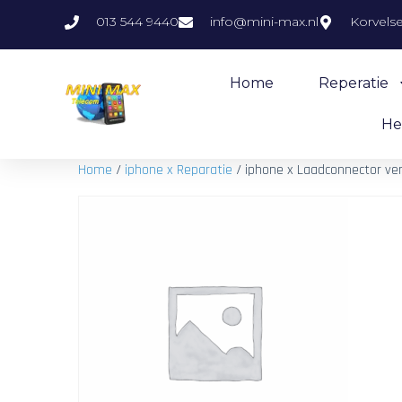
013 544 9440
info@mini-max.nl
Korvels
Home
Reperatie
He
Home
/
iphone x Reparatie
/ iphone x Laadconnector ve