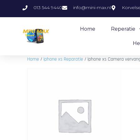
013 544 9440
info@mini-max.nl
Korvels
Home
Reperatie
He
Home
/
iphone xs Reparatie
/ iphone xs Camera vervan