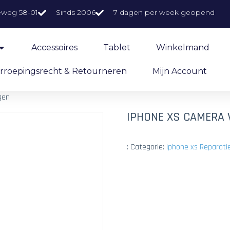
eweg 58-01
Sinds 2006
7 dagen per week geopend
Accessoires
Tablet
Winkelmand
rroepingsrecht & Retourneren
Mijn Account
gen
IPHONE XS CAMERA
:
Categorie:
iphone xs Reparati