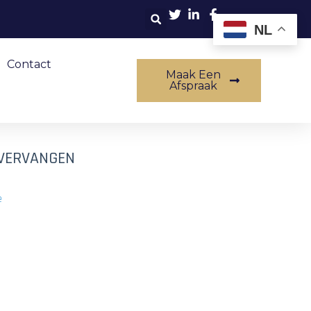
NL
Contact
Maak Een
Afspraak
 VERVANGEN
e