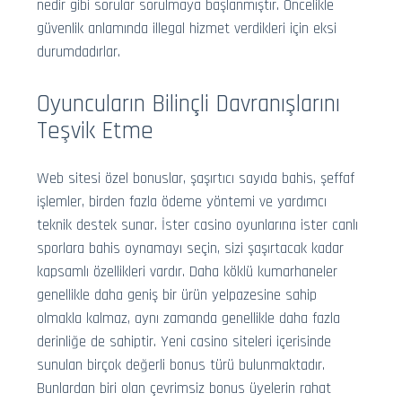
nedir gibi sorular sorulmaya başlanmıştır. Öncelikle
güvenlik anlamında illegal hizmet verdikleri için eksi
durumdadırlar.
Oyuncuların Bilinçli Davranışlarını
Teşvik Etme
Web sitesi özel bonuslar, şaşırtıcı sayıda bahis, şeffaf
işlemler, birden fazla ödeme yöntemi ve yardımcı
teknik destek sunar. İster casino oyunlarına ister canlı
sporlara bahis oynamayı seçin, sizi şaşırtacak kadar
kapsamlı özellikleri vardır. Daha köklü kumarhaneler
genellikle daha geniş bir ürün yelpazesine sahip
olmakla kalmaz, aynı zamanda genellikle daha fazla
derinliğe de sahiptir. Yeni casino siteleri içerisinde
sunulan birçok değerli bonus türü bulunmaktadır.
Bunlardan biri olan çevrimsiz bonus üyelerin rahat