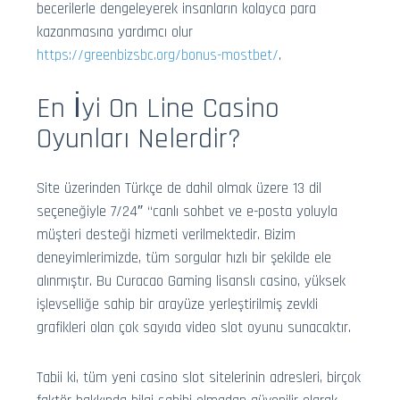
becerilerle dengeleyerek insanların kolayca para
kazanmasına yardımcı olur
https://greenbizsbc.org/bonus-mostbet/
.
En İyi On Line Casino
Oyunları Nelerdir?
Site üzerinden Türkçe de dahil olmak üzere 13 dil
seçeneğiyle 7/24″ “canlı sohbet ve e-posta yoluyla
müşteri desteği hizmeti verilmektedir. Bizim
deneyimlerimizde, tüm sorgular hızlı bir şekilde ele
alınmıştır. Bu Curacao Gaming lisanslı casino, yüksek
işlevselliğe sahip bir arayüze yerleştirilmiş zevkli
grafikleri olan çok sayıda video slot oyunu sunacaktır.
Tabii ki, tüm yeni casino slot sitelerinin adresleri, birçok