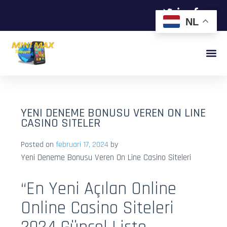
NL
YENI DENEME BONUSU VEREN ON LINE
CASINO SITELER
Posted on
februari 17, 2024
by
Yeni Deneme Bonusu Veren On Line Casino Siteleri
“En Yeni Açılan Online
Online Casino Siteleri