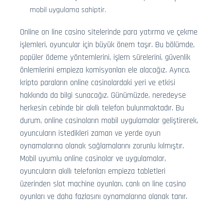
mobil uygulama sahiptir.
Online on line casino sitelerinde para yatırma ve çekme
işlemleri, oyuncular için büyük önem taşır. Bu bölümde,
popüler ödeme yöntemlerini, işlem sürelerini, güvenlik
önlemlerini empieza komisyonları ele alacağız. Ayrıca,
kripto paraların online casinolardaki yeri ve etkisi
hakkında da bilgi sunacağız. Günümüzde, neredeyse
herkesin cebinde bir akıllı telefon bulunmaktadır. Bu
durum, online casinoların mobil uygulamalar geliştirerek,
oyuncuların istedikleri zaman ve yerde oyun
oynamalarına olanak sağlamalarını zorunlu kılmıştır.
Mobil uyumlu online casinolar ve uygulamalar,
oyuncuların akıllı telefonları empieza tabletleri
üzerinden slot machine oyunları, canlı on line casino
oyunları ve daha fazlasını oynamalarına olanak tanır.