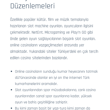
Düzenlemeleri
Özellikle popüler kültür, film ve müzik temalarıyla
hazırlanan slot machine oyunları, oyuncuların ilgisini
çekmektedir. NetEnt, Microgaming ve Play’n GO gibi
önde gelen oyun sağlayıcılarının başarılı slot oyunları,
online casinoların vazgeçilmezleri arasında yer
almaktadır. Yukarıdaki siteler Türkiye’deki en çok tercih
edilen casino sitelerinden bazılarıdır.
Online casinoların sunduğu kumar heyecanını tatmak
dü?üncesinde olanlar en iyi on the internet Türk
kumarhanelerini aramalıdır.
Slot oyunlarından spor müsabakalarına, canlı casino
oyunlarından sanal spor oyunlarına kadar, yüksek
oyun ve bahis çeşitliliğine sahiptir.
Bu kimi zaman basit bir yazı-tura kimi zaman da