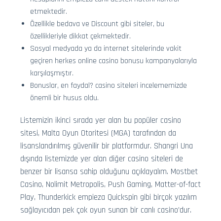
etmektedir.
Özellikle bedava ve Discount gibi siteler, bu
özellikleriyle dikkat çekmektedir.
Sosyal medyada ya da internet sitelerinde vakit
geçiren herkes online casino bonusu kampanyalarıyla
karşılaşmıştır.
Bonuslar, en faydal? casino siteleri incelememizde
önemli bir husus oldu.
Listemizin ikinci sırada yer alan bu popüler casino
sitesi, Malta Oyun Otoritesi (MGA) tarafından da
lisanslandırılmış güvenilir bir platformdur. Shangri Una
dışında listemizde yer alan diğer casino siteleri de
benzer bir lisansa sahip olduğunu açıklayalım. Mostbet
Casino, Nolimit Metropolis, Push Gaming, Matter-of-fact
Play, Thunderkick empieza Quickspin gibi birçok yazılım
sağlayıcıdan pek çok oyun sunan bir canlı casino’dur.