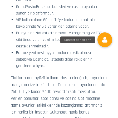
olmasıdır.
GrandPashaBet, spor bahisleri ve casino oyunları
sunan bir platformdur.
VIP kullanıcıların 60 bin TL’ye kadar olan haftalık
kayıplarında %15’e varan geri ödeme yapar.
Bu oyunlar, Netentertainment, Microgaming ve EGT
gibi önde gelen yazılım tedarikçileri tarafından
desteklenmektedir.
Bu tarz yeni nesil uygulamaların eksik olması
sebebiyle Cashalot, listedeki diğer rakiplerinin
gerisinde kalıyor..
Platformun arayüzü kullanıcı dostu olduğu için oyunlara
hızlı girmenize imkân tanır. Canlı casino oyunlarında da
2500 TL’ye kadar %100 reward fırsatı mevcuttur.
Verilen bonuslar, spor bahsi ve casino slot machine
game oyunları etkinliklerinde kazançlarınızı artırmanız
için harika bir fırsattır. Sultanbet, geniş bonus