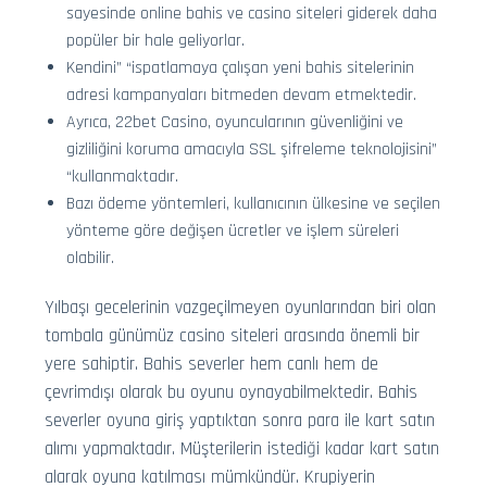
sayesinde online bahis ve casino siteleri giderek daha
popüler bir hale geliyorlar.
Kendini” “ispatlamaya çalışan yeni bahis sitelerinin
adresi kampanyaları bitmeden devam etmektedir.
Ayrıca, 22bet Casino, oyuncularının güvenliğini ve
gizliliğini koruma amacıyla SSL şifreleme teknolojisini”
“kullanmaktadır.
Bazı ödeme yöntemleri, kullanıcının ülkesine ve seçilen
yönteme göre değişen ücretler ve işlem süreleri
olabilir.
Yılbaşı gecelerinin vazgeçilmeyen oyunlarından biri olan
tombala günümüz casino siteleri arasında önemli bir
yere sahiptir. Bahis severler hem canlı hem de
çevrimdışı olarak bu oyunu oynayabilmektedir. Bahis
severler oyuna giriş yaptıktan sonra para ile kart satın
alımı yapmaktadır. Müşterilerin istediği kadar kart satın
alarak oyuna katılması mümkündür. Krupiyerin