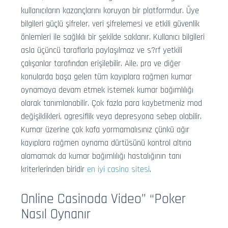
kullanıcıların kazançlarını koruyan bir platformdur. Üye
bilgileri güçlü şifreler, veri şifrelemesi ve etkili güvenlik
önlemleri ile sağlıklı bir şekilde saklanır. Kullanıcı bilgileri
asla üçüncü taraflarla paylaşılmaz ve s?rf yetkili
çalışanlar tarafından erişilebilir. Aile, pra ve diğer
konularda başa gelen tüm kayıplara rağmen kumar
oynamaya devam etmek istemek kumar bağımlılığı
olarak tanımlanabilir. Çok fazla para kaybetmeniz mod
değişiklikleri, agresiflik veya depresyona sebep olabilir.
Kumar üzerine çok kafa yormamalısınız çünkü ağır
kayıplara rağmen oynama dürtüsünü kontrol altına
alamamak da kumar bağımlılığı hastalığının tanı
kriterlerinden biridir
en iyi casino sitesi
.
Online Casinoda Video” “Poker
Nasıl Oynanır