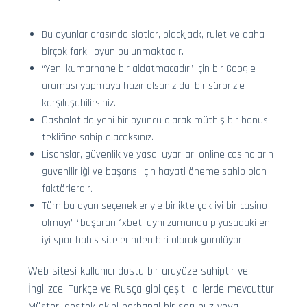
Bu oyunlar arasında slotlar, blackjack, rulet ve daha
birçok farklı oyun bulunmaktadır.
“Yeni kumarhane bir aldatmacadır” için bir Google
araması yapmaya hazır olsanız da, bir sürprizle
karşılaşabilirsiniz.
Cashalot’da yeni bir oyuncu olarak müthiş bir bonus
teklifine sahip olacaksınız.
Lisanslar, güvenlik ve yasal uyarılar, online casinoların
güvenilirliği ve başarısı için hayati öneme sahip olan
faktörlerdir.
Tüm bu oyun seçenekleriyle birlikte çok iyi bir casino
olmayı” “başaran 1xbet, aynı zamanda piyasadaki en
iyi spor bahis sitelerinden biri olarak görülüyor.
Web sitesi kullanıcı dostu bir arayüze sahiptir ve
İngilizce, Türkçe ve Rusça gibi çeşitli dillerde mevcuttur.