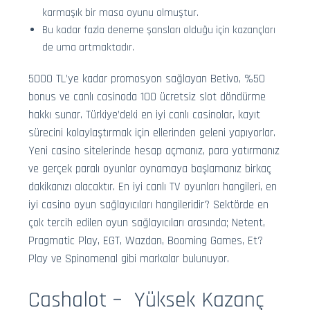
karmaşık bir masa oyunu olmuştur.
Bu kadar fazla deneme şansları olduğu için kazançları
de uma artmaktadır.
5000 TL’ye kadar promosyon sağlayan Betivo, %50
bonus ve canlı casinoda 100 ücretsiz slot döndürme
hakkı sunar. Türkiye’deki en iyi canlı casinolar, kayıt
sürecini kolaylaştırmak için ellerinden geleni yapıyorlar.
Yeni casino sitelerinde hesap açmanız, para yatırmanız
ve gerçek paralı oyunlar oynamaya başlamanız birkaç
dakikanızı alacaktır. En iyi canlı TV oyunları hangileri, en
iyi casino oyun sağlayıcıları hangileridir? Sektörde en
çok tercih edilen oyun sağlayıcıları arasında; Netent,
Pragmatic Play, EGT, Wazdan, Booming Games, Et?
Play ve Spinomenal gibi markalar bulunuyor.
Cashalot – Yüksek Kazanç