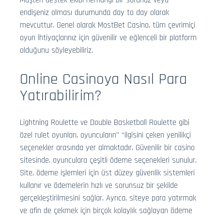
Müşteri destek ekibi herhangi bir sorunuz veya
endişeniz olması durumunda day to day olarak
mevcuttur. Genel olarak MostBet Casino, tüm çevrimiçi
oyun ihtiyaçlarınız için güvenilir ve eğlenceli bir platform
olduğunu söyleyebiliriz.
Online Casinoya Nasıl Para
Yatırabilirim?
Lightning Roulette ve Double Basketball Roulette gibi
özel rulet oyunları, oyuncuların” “ilgisini çeken yenilikçi
seçenekler arasında yer almaktadır. Güvenilir bir casino
sitesinde, oyunculara çeşitli ödeme seçenekleri sunulur.
Site, ödeme işlemleri için üst düzey güvenlik sistemleri
kullanır ve ödemelerin hızlı ve sorunsuz bir şekilde
gerçekleştirilmesini sağlar. Ayrıca, siteye para yatırmak
ve afin de çekmek için birçok kolaylık sağlayan ödeme