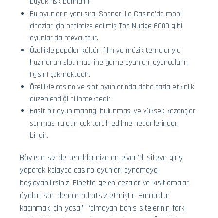
büyük risk barındırır.
Bu oyunların yanı sıra, Shangri La Casino’da mobil
cihazlar için optimize edilmiş Top Nudge 6000 gibi
oyunlar da mevcuttur.
Özellikle popüler kültür, film ve müzik temalarıyla
hazırlanan slot machine game oyunları, oyuncuların
ilgisini çekmektedir.
Özellikle casino ve slot oyunlarında daha fazla etkinlik
düzenlendiği bilinmektedir.
Basit bir oyun mantığı bulunması ve yüksek kazançlar
sunması ruletin çok tercih edilme nedenlerinden
biridir.
Böylece siz de tercihlerinize en elveri?li siteye giriş
yaparak kolayca casino oyunları oynamaya
başlayabilirsiniz. Elbette gelen cezalar ve kısıtlamalar
üyeleri son derece rahatsız etmiştir. Bunlardan
kaçınmak için yasal” “olmayan bahis sitelerinin farkı